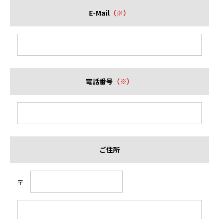
E-Mail
（※）
電話番号
（※）
ご住所
〒