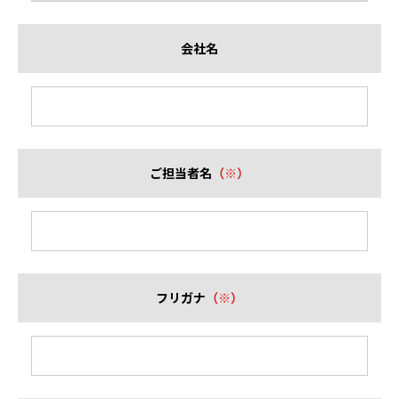
会社名
ご担当者名
（※）
フリガナ
（※）