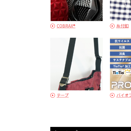
COBRAX®︎
糸付釦
テープ
バイオ