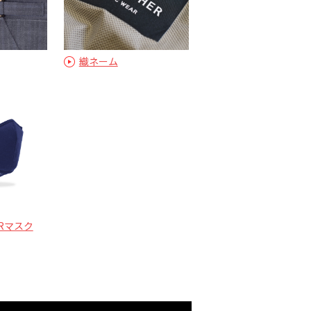
織ネーム
ERマスク