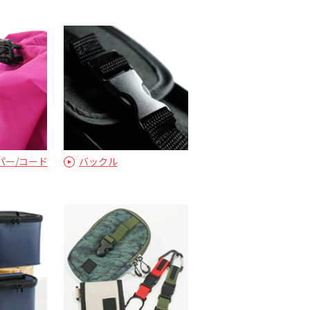
パー/コード
バックル