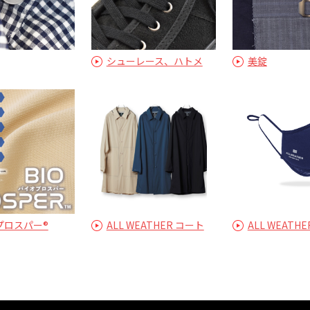
シューレース、ハトメ
美錠
プロスパー®
ALL WEATHER コート
ALL WEATH