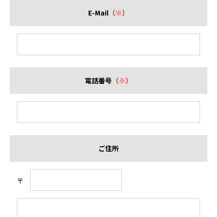
E-Mail
（※）
電話番号
（※）
ご住所
〒