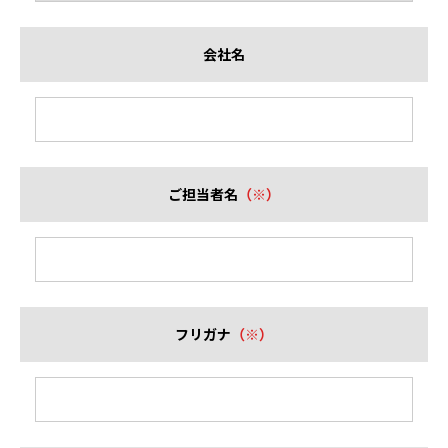
会社名
ご担当者名
（※）
フリガナ
（※）