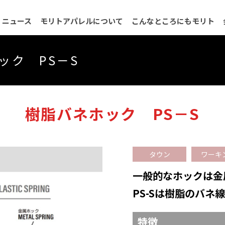
ニュース
モリトアパレルについて
こんなところにもモリト
会社概要
品質保証について
沿革
ネットワーク
決算公
ック PS－S
樹脂バネホック PS－S
タウン
ワーキ
一般的なホックは金
PS-Sは樹脂のバネ
特徴