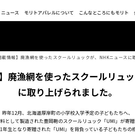
ニュース
モリトアパレルについて
こんなところにもモリト
会社概要
品質保証について
沿革
ネットワーク
決算公
掲載情報】廃漁網を使ったスクールリュックが、NHKニュースに
】廃漁網を使ったスクールリュッ
に取り上げられました。
昨年12月、北海道厚岸町の小学校入学予定の子どもたちへ、
材料として製造された豊岡鞄のスクールリュック「
UMI
」が寄贈
新1年生となり寄贈された「UMI」を背負っている子どもたちの