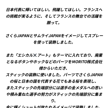
日本代表に輝いてほしい。飛躍してほしい。フランスへ
の挑戦が実るように、そしてフランスの舞台での活躍を
願って。
さくらJAPANとサムライJAPANをイメージしてスプレー
を使って装飾しました。
また「エシカル
アート」もテーマに入れており、廃棄
となるボタンやホックなどのパーツをMORITO株式会社
様からいただき、
スティックの装飾に使いました。パーツでさくらJAPAN
の桜と日本の国を代表する花でもある桜を表現し、
またスティックの先端部分には選手の金メダルへの思い
や積み重ねた選手の努力がスティックの先端部分に集ま
り、
金に輝くシュートが放たれるイメージで装飾しました。