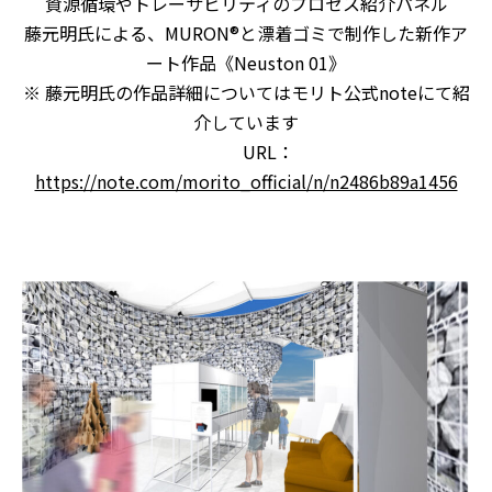
資源循環やトレーサビリティのプロセス紹介パネル
藤元明氏による、
MURON®
と漂着ゴミで制作した新作ア
ート作品《
Neuston 01
》
※ 藤元明氏の作品詳細についてはモリト公式
note
にて紹
介しています
URL
：
https://note.com/morito_official/n/n2486b89a1456