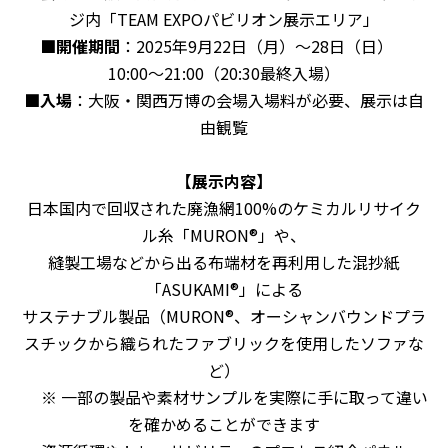
ジ内「
TEAM EXPO
パビリオン展示エリア」
■開催期間
：
2025
年
9
月
22
日（月）～
28
日（日）
10:00
～
21:00（20:30最終入場）
■入場
：大阪・関西万博の会場入場料が必要、展示は自
由観覧
【展示内容】
日本国内で回収された廃漁網
100%
のケミカルリサイク
ル糸「
MURON®
」や、
縫製工場などから出る布端材を再利用した混抄紙
「
ASUKAMI®
」による
サステナブル製品（
MURON®
、オーシャンバウンドプラ
スチックから織られたファブリックを使用したソファな
ど）
※ 一部の製品や素材サンプルを実際に手に取って違い
を確かめることができます