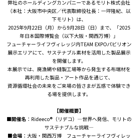
弊社のホールディングカンパニーであるモリト株式会社
（本社：大阪市中央区／代表取締役社長：一坪隆紀、以
下モリト）は、
2025
年
9
月
22
日（月）から
9
月
28
日（日）まで、「
2025
年日本国際博覧会（以下大阪・関西万博）」
フューチャーライフヴィレッジ内TEAM EXPOパビリオン
展示エリアにて、サステナブル素材を活用した製品展示
を開催します。
本展示では、廃漁網や縫製工場等から発生する布端材を
再利用した製品・アート作品を通じて、
資源循環社会の未来をご来場の皆さまが五感で体験でき
る場を提供します。
【開催概要】
■開催名
：
Rideeco®
（リデコ）―世界へ発信、モリトの
サステナブルな挑戦―
■会場
：大阪・関西万博 フューチャーライフヴィレッ