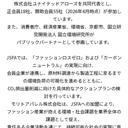
株式会社ユナイテッドアローズ
を共同代表とし、
正会員
18
社、賛助会員
55
社（
2026
年
4
月時点）が参加し
ています。
また、消費者庁、経済産業省、環境省、京都市、国立研
究開発法人 国立環境研究所が
パブリックパートナーとして参画しています。
JSFAでは、「ファッションロスゼロ」および「カーボン
ニュートラル」の実現に向け、
会員企業が連携し、原材料調達から製造工程に至るまで
の環境負荷の可視化を進めるとともに、
CO₂
排出量削減に向けた具体的なアクションプランの検
討を行っています。
モリトアパレル株式会社は、
JSFA
への加盟により、
ファッション産業が抱える環境・社会課題を業界全体の
課題として捉え、
責任ある企業活動を通じて、持続可能な社会の実現に貢