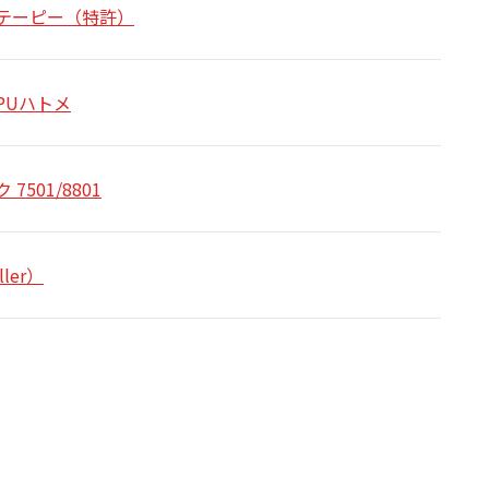
テーピー（特許）
PUハトメ
7501/8801
ler）