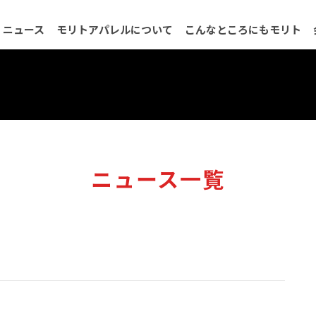
ニュース
モリトアパレルについて
こんなところにもモリト
会社概要
品質保証について
沿革
ネットワーク
決算公
ニュース一覧